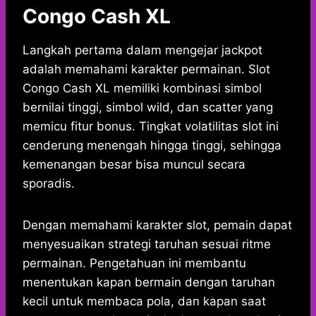
Congo Cash XL
Langkah pertama dalam mengejar jackpot
adalah memahami karakter permainan. Slot
Congo Cash XL memiliki kombinasi simbol
bernilai tinggi, simbol wild, dan scatter yang
memicu fitur bonus. Tingkat volatilitas slot ini
cenderung menengah hingga tinggi, sehingga
kemenangan besar bisa muncul secara
sporadis.
Dengan memahami karakter slot, pemain dapat
menyesuaikan strategi taruhan sesuai ritme
permainan. Pengetahuan ini membantu
menentukan kapan bermain dengan taruhan
kecil untuk membaca pola, dan kapan saat