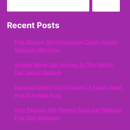
Search
Recent Posts
Pola Dinamis Slot Galacticons Dalam Sistem
Serangan Beruntun
Analisis Ritme Slot Journey To The Wealth
Dari Simbol Berlapis
Pantulan Simbol Slot Symbols Of Egypt Lewat
Pola Gulungan Kuno
Arah Peluang Slot Phoenix Rises Dari Mekanik
Free Spin Bertahap