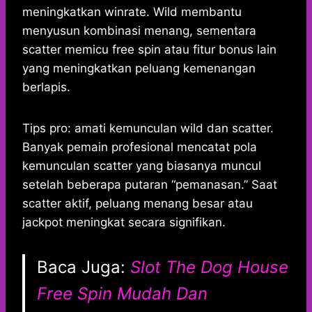
meningkatkan winrate. Wild membantu
menyusun kombinasi menang, sementara
scatter memicu free spin atau fitur bonus lain
yang meningkatkan peluang kemenangan
berlapis.
Tips pro: amati kemunculan wild dan scatter.
Banyak pemain profesional mencatat pola
kemunculan scatter yang biasanya muncul
setelah beberapa putaran “pemanasan.” Saat
scatter aktif, peluang menang besar atau
jackpot meningkat secara signifikan.
Baca Juga:
Slot The Dog House
Free Spin Mudah Dan