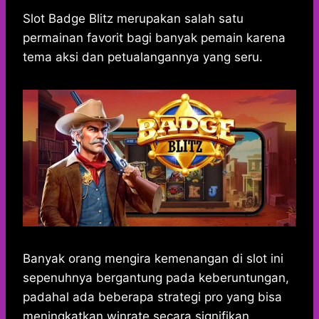
h
a
e
e
k
i
h
a
c
s
l
y
n
a
Slot Badge Blitz merupakan salah satu
t
e
s
e
p
e
r
permainan favorit bagi banyak pemain karena
s
b
e
g
e
e
tema aksi dan petualangannya yang seru.
A
o
n
r
p
o
g
a
p
k
e
m
r
Banyak orang mengira kemenangan di slot ini
sepenuhnya bergantung pada keberuntungan,
padahal ada beberapa strategi pro yang bisa
meningkatkan winrate secara signifikan.