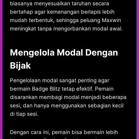
biasanya menyesuaikan taruhan secara
bertahap agar kemenangan berlapis lebih
mudah terbentuk, sehingga peluang Maxwin
meningkat tanpa mengorbankan modal awal.
Mengelola Modal Dengan
Bijak
Pengelolaan modal sangat penting agar
bermain Badge Blitz tetap efektif. Pemain
disarankan membagi modal menjadi beberapa
sesi, dan hanya menggunakan sebagian kecil
di tiap sesi.
Dengan cara ini, pemain bisa bermain lebih