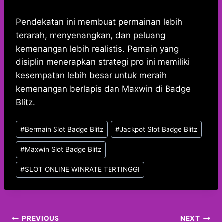
Pendekatan ini membuat permainan lebih
terarah, menyenangkan, dan peluang
kemenangan lebih realistis. Pemain yang
disiplin menerapkan strategi pro ini memiliki
kesempatan lebih besar untuk meraih
kemenangan berlapis dan Maxwin di Badge
Blitz.
Post
#
Bermain Slot Badge Blitz
#
Jackpot Slot Badge Blitz
Tags:
#
Maxwin Slot Badge Blitz
#
SLOT ONLINE WINRATE TERTINGGI
Post
PREVIOUS
NEXT