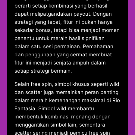
berarti setiap kombinasi yang berhasil
dapat melipatgandakan payout. Dengan
strategi yang tepat, fitur ini bukan hanya
sekadar bonus, tetapi bisa menjadi momen
penentu untuk meraih hasil signifikan
dalam satu sesi permainan. Pemahaman
dan penggunaan yang cermat membuat
fitur ini menjadi senjata ampuh dalam
setiap strategi bermain.
Selain free spin, simbol khusus seperti wild
dan scatter juga memainkan peran penting
dalam meraih kemenangan maksimal di Rio
Fantasia. Simbol wild membantu
membentuk kombinasi menang dengan
menggantikan simbol lain, sementara
scatter sering menjadi pemicu free spin