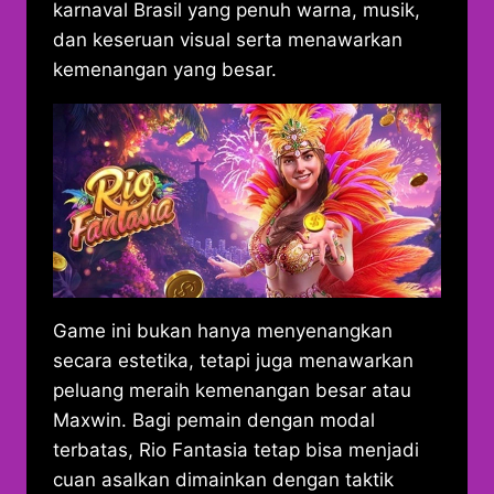
karnaval Brasil yang penuh warna, musik,
dan keseruan visual serta menawarkan
kemenangan yang besar.
Game ini bukan hanya menyenangkan
secara estetika, tetapi juga menawarkan
peluang meraih kemenangan besar atau
Maxwin. Bagi pemain dengan modal
terbatas, Rio Fantasia tetap bisa menjadi
cuan asalkan dimainkan dengan taktik