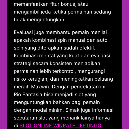
memanfaatkan fitur bonus, atau
mengambil jeda ketika permainan sedang
tidak menguntungkan.
Evaluasi juga membantu pemain menilai
apakah kombinasi spin manual dan auto
spin yang diterapkan sudah efektif.
Kombinasi mental yang kuat dan evaluasi
strategi secara konsisten menjadikan
permainan lebih terkontrol, mengurangi
risiko kerugian, dan meningkatkan peluang
meraih Maxwin. Dengan pendekatan ini,
Rio Fantasia bisa menjadi slot yang
menguntungkan bahkan bagi pemain
dengan modal minim. Simak juga informasi
seputaran slot yang menarik lainya hanya
di
SLOT ONLINE WINRATE TERTINGGI
.