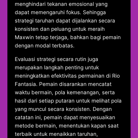
menghindari tekanan emosional yang
dapat memengaruhi fokus. Sehingga
strategi taruhan dapat dijalankan secara
konsisten dan peluang untuk meraih
Maxwin tetap terjaga, bahkan bagi pemain
dengan modal terbatas.
Evaluasi strategi secara rutin juga
merupakan langkah penting untuk
meningkatkan efektivitas permainan di Rio
Fantasia. Pemain disarankan mencatat
waktu bermain, pola kemenangan, serta
hasil dari setiap putaran untuk melihat pola
yang muncul secara konsisten. Dengan
catatan ini, pemain dapat menyesuaikan
metode bermain, menentukan kapan saat
terbaik untuk menaikkan taruhan,