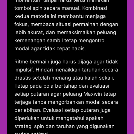
momentum tanpa harus terus menekan
tombol spin secara manual. Kombinasi
kedua metode ini membantu menjaga
fokus, membaca situasi permainan dengan
lebih akurat, dan memaksimalkan peluang
kemenangan sambil tetap mengontrol
modal agar tidak cepat habis.
Ritme bermain juga harus dijaga agar tidak
impulsif. Hindari menaikkan taruhan secara
drastis setelah menang atau kalah sekali.
Tetap pada pola bertahap dan evaluasi
setiap putaran agar peluang Maxwin tetap
terjaga tanpa mengorbankan modal secara
berlebihan. Evaluasi setiap putaran juga
diperlukan untuk mengetahui apakah
strategi spin dan taruhan yang digunakan