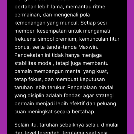
bertahan lebih lama, memantau ritme
permainan, dan mengenali pola
kemenangan yang muncul. Setiap sesi
memberi kesempatan untuk mengamati
frekuensi simbol premium, kemunculan fitur
bonus, serta tanda-tanda Maxwin.
Pendekatan ini tidak hanya menjaga
stabilitas modal, tetapi juga membantu
pemain membangun mental yang kuat,
tetap fokus, dan membuat keputusan
taruhan lebih terukur. Pengelolaan modal
yang disiplin adalah fondasi agar strategi
bermain menjadi lebih efektif dan peluang
cuan meningkat secara bertahap.
Selain itu, taruhan sebaiknya selalu dimulai
dari level terendah, terutama saat sesi