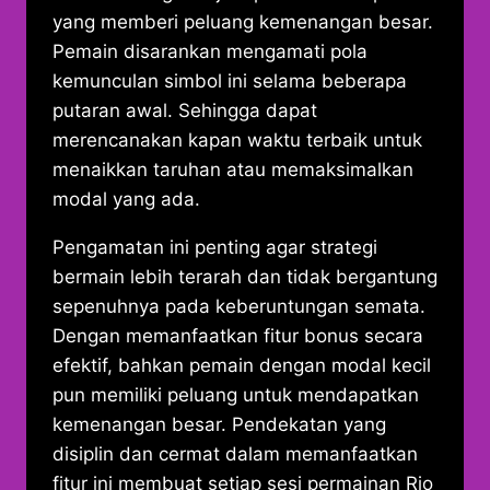
yang memberi peluang kemenangan besar.
Pemain disarankan mengamati pola
kemunculan simbol ini selama beberapa
putaran awal. Sehingga dapat
merencanakan kapan waktu terbaik untuk
menaikkan taruhan atau memaksimalkan
modal yang ada.
Pengamatan ini penting agar strategi
bermain lebih terarah dan tidak bergantung
sepenuhnya pada keberuntungan semata.
Dengan memanfaatkan fitur bonus secara
efektif, bahkan pemain dengan modal kecil
pun memiliki peluang untuk mendapatkan
kemenangan besar. Pendekatan yang
disiplin dan cermat dalam memanfaatkan
fitur ini membuat setiap sesi permainan Rio