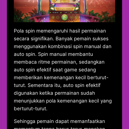
Pola spin memengaruhi hasil permainan
secara signifikan. Banyak pemain sukses
menggunakan kombinasi spin manual dan
auto spin. Spin manual membantu
membaca ritme permainan, sedangkan
auto spin efektif saat game sedang
memberikan kemenangan kecil berturut-
turut. Sementara itu, auto spin efektif
digunakan ketika permainan sudah
menunjukkan pola kemenangan kecil yang
berturut-turut.
Sehingga pemain dapat memanfaatkan