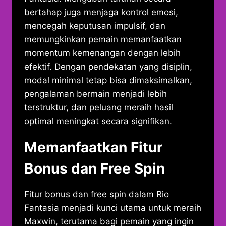
bertahap juga menjaga kontrol emosi,
mencegah keputusan impulsif, dan
memungkinkan pemain memanfaatkan
momentum kemenangan dengan lebih
efektif. Dengan pendekatan yang disiplin,
modal minimal tetap bisa dimaksimalkan,
pengalaman bermain menjadi lebih
terstruktur, dan peluang meraih hasil
optimal meningkat secara signifikan.
Memanfaatkan Fitur
Bonus dan Free Spin
Fitur bonus dan free spin dalam Rio
Fantasia menjadi kunci utama untuk meraih
Maxwin, terutama bagi pemain yang ingin