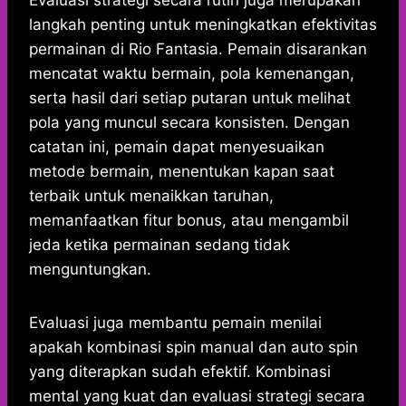
Evaluasi strategi secara rutin juga merupakan
langkah penting untuk meningkatkan efektivitas
permainan di Rio Fantasia. Pemain disarankan
mencatat waktu bermain, pola kemenangan,
serta hasil dari setiap putaran untuk melihat
pola yang muncul secara konsisten. Dengan
catatan ini, pemain dapat menyesuaikan
metode bermain, menentukan kapan saat
terbaik untuk menaikkan taruhan,
memanfaatkan fitur bonus, atau mengambil
jeda ketika permainan sedang tidak
menguntungkan.
Evaluasi juga membantu pemain menilai
apakah kombinasi spin manual dan auto spin
yang diterapkan sudah efektif. Kombinasi
mental yang kuat dan evaluasi strategi secara