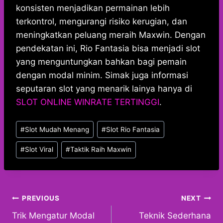
konsisten menjadikan permainan lebih
terkontrol, mengurangi risiko kerugian, dan
meningkatkan peluang meraih Maxwin. Dengan
pendekatan ini, Rio Fantasia bisa menjadi slot
yang menguntungkan bahkan bagi pemain
dengan modal minim. Simak juga informasi
seputaran slot yang menarik lainya hanya di
SLOT ONLINE WINRATE TERTINGGI
.
Post
#
Slot Mudah Menang
#
Slot Rio Fantasia
Tags:
#
Slot Viral
#
Taktik Raih Maxwin
Post
PREVIOUS
NEXT
Trik Mengatur Modal
Teknik Sederhana
navigation