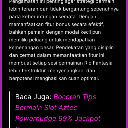
Pengamatan ini penting agar strategi bermain
lebih terarah dan tidak bergantung sepenuhnya
pada keberuntungan semata. Dengan
memanfaatkan fitur bonus secara efektif,
bahkan pemain dengan modal kecil pun
memiliki peluang untuk mendapatkan
kemenangan besar. Pendekatan yang disiplin
dan cermat dalam memanfaatkan fitur ini
membuat setiap sesi permainan Rio Fantasia
lebih terstruktur, menyenangkan, dan
berpotensi menghasilkan cuan optimal.
Baca Juga:
Bocoran Tips
Bermain Slot Aztec
Powernudge 99% Jackpot