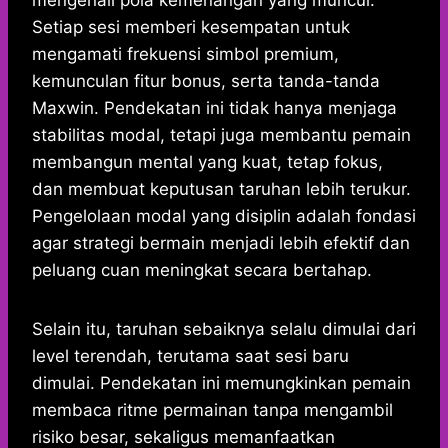
mengenali pola kemenangan yang muncul.
Setiap sesi memberi kesempatan untuk
mengamati frekuensi simbol premium,
kemunculan fitur bonus, serta tanda-tanda
Maxwin. Pendekatan ini tidak hanya menjaga
stabilitas modal, tetapi juga membantu pemain
membangun mental yang kuat, tetap fokus,
dan membuat keputusan taruhan lebih terukur.
Pengelolaan modal yang disiplin adalah fondasi
agar strategi bermain menjadi lebih efektif dan
peluang cuan meningkat secara bertahap.
Selain itu, taruhan sebaiknya selalu dimulai dari
level terendah, terutama saat sesi baru
dimulai. Pendekatan ini memungkinkan pemain
membaca ritme permainan tanpa mengambil
risiko besar, sekaligus memanfaatkan