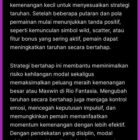
kemenangan kecil untuk menyesuaikan strategi
taruhan. Setelah beberapa putaran dan pola
permainan mulai menunjukkan tanda positif,
seperti kemunculan simbol wild, scatter, atau
fitur bonus yang sering aktif, pemain dapat
meningkatkan taruhan secara bertahap.
Strategi bertahap ini membantu meminimalkan
risiko kehilangan modal sekaligus
memaksimalkan peluang meraih kemenangan
besar atau Maxwin di Rio Fantasia. Mengubah
taruhan secara bertahap juga menjaga kontrol
emosi, mencegah keputusan impulsif, dan
memungkinkan pemain memanfaatkan
momentum kemenangan dengan lebih efektif.
Dengan pendekatan yang disiplin, modal