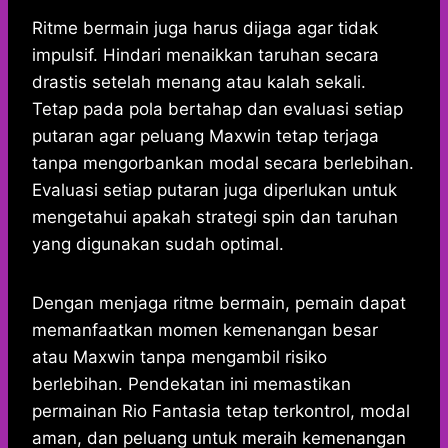
Ritme bermain juga harus dijaga agar tidak
impulsif. Hindari menaikkan taruhan secara
drastis setelah menang atau kalah sekali.
Tetap pada pola bertahap dan evaluasi setiap
putaran agar peluang Maxwin tetap terjaga
tanpa mengorbankan modal secara berlebihan.
Evaluasi setiap putaran juga diperlukan untuk
mengetahui apakah strategi spin dan taruhan
yang digunakan sudah optimal.
Dengan menjaga ritme bermain, pemain dapat
memanfaatkan momen kemenangan besar
atau Maxwin tanpa mengambil risiko
berlebihan. Pendekatan ini memastikan
permainan Rio Fantasia tetap terkontrol, modal
aman, dan peluang untuk meraih kemenangan