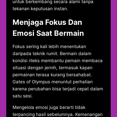
untuk berkembang secara alami tanpa
tekanan keputusan instan.
Menjaga Fokus Dan
Emosi Saat Bermain
Fokus sering kali lebih menentukan
daripada teknik rumit. Bermain dalam
kondisi rileks membantu pemain membaca
situasi dengan jernih, termasuk kapan
permainan terasa kurang bersahabat.
Gates of Olympus menuntut perhatian
karena perubahan bisa terjadi cepat dalam
satu sesi.
Mengelola emosi juga berarti tidak
terpancing hasil sebelumnya. Kemenangan