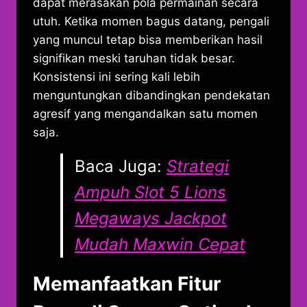
dapat merasakan pola permainan secara
utuh. Ketika momen bagus datang, pengali
yang muncul tetap bisa memberikan hasil
signifikan meski taruhan tidak besar.
Konsistensi ini sering kali lebih
menguntungkan dibandingkan pendekatan
agresif yang mengandalkan satu momen
saja.
Baca Juga:
Strategi
Ampuh Slot 5 Lions
Megaways Jackpot
Mudah Maxwin Cepat
Memanfaatkan Fitur