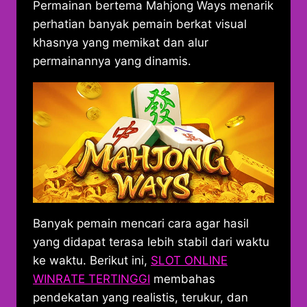
Permainan bertema Mahjong Ways menarik
perhatian banyak pemain berkat visual
khasnya yang memikat dan alur
permainannya yang dinamis.
Banyak pemain mencari cara agar hasil
yang didapat terasa lebih stabil dari waktu
ke waktu. Berikut ini,
SLOT ONLINE
WINRATE TERTINGGI
membahas
pendekatan yang realistis, terukur, dan