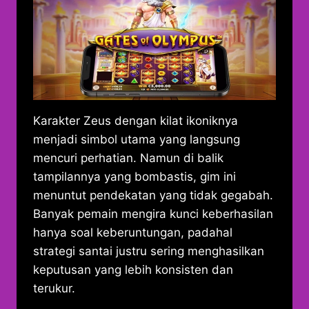
Karakter Zeus dengan kilat ikoniknya
menjadi simbol utama yang langsung
mencuri perhatian. Namun di balik
tampilannya yang bombastis, gim ini
menuntut pendekatan yang tidak gegabah.
Banyak pemain mengira kunci keberhasilan
hanya soal keberuntungan, padahal
strategi santai justru sering menghasilkan
keputusan yang lebih konsisten dan
terukur.