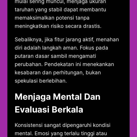
mulai sering muncul, menjaga ukuran
taruhan yang stabil dapat membantu
memaksimalkan potensi tanpa
meningkatkan risiko secara drastis.
Sebaliknya, jika fitur jarang aktif, menahan
diri adalah langkah aman. Fokus pada
putaran dasar sambil mengamati
perubahan. Pendekatan ini menekankan
kesabaran dan perhitungan, bukan
spekulasi berlebihan.
Menjaga Mental Dan
Evaluasi Berkala
Konsistensi sangat dipengaruhi kondisi
mental. Emosi yang terlalu tinggi atau