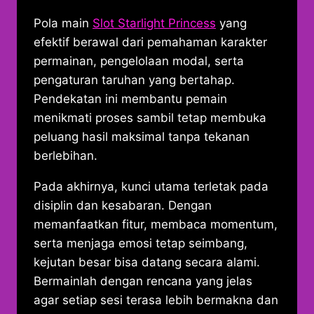
Pola main
Slot Starlight Princess
yang
efektif berawal dari pemahaman karakter
permainan, pengelolaan modal, serta
pengaturan taruhan yang bertahap.
Pendekatan ini membantu pemain
menikmati proses sambil tetap membuka
peluang hasil maksimal tanpa tekanan
berlebihan.
Pada akhirnya, kunci utama terletak pada
disiplin dan kesabaran. Dengan
memanfaatkan fitur, membaca momentum,
serta menjaga emosi tetap seimbang,
kejutan besar bisa datang secara alami.
Bermainlah dengan rencana yang jelas
agar setiap sesi terasa lebih bermakna dan