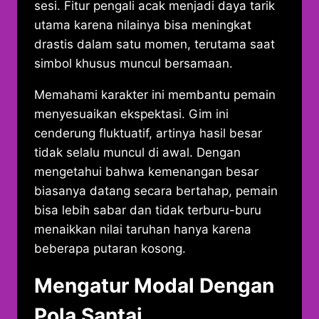
sesi. Fitur pengali acak menjadi daya tarik
utama karena nilainya bisa meningkat
drastis dalam satu momen, terutama saat
simbol khusus muncul bersamaan.
Memahami karakter ini membantu pemain
menyesuaikan ekspektasi. Gim ini
cenderung fluktuatif, artinya hasil besar
tidak selalu muncul di awal. Dengan
mengetahui bahwa kemenangan besar
biasanya datang secara bertahap, pemain
bisa lebih sabar dan tidak terburu-buru
menaikkan nilai taruhan hanya karena
beberapa putaran kosong.
Mengatur Modal Dengan
Pola Santai