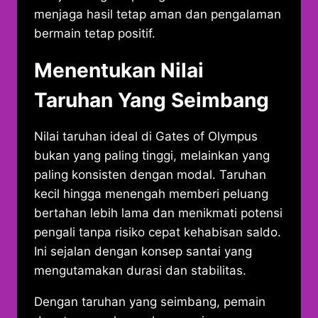
menjaga hasil tetap aman dan pengalaman
bermain tetap positif.
Menentukan Nilai
Taruhan Yang Seimbang
Nilai taruhan ideal di Gates of Olympus
bukan yang paling tinggi, melainkan yang
paling konsisten dengan modal. Taruhan
kecil hingga menengah memberi peluang
bertahan lebih lama dan menikmati potensi
pengali tanpa risiko cepat kehabisan saldo.
Ini sejalan dengan konsep santai yang
mengutamakan durasi dan stabilitas.
Dengan taruhan yang seimbang, pemain