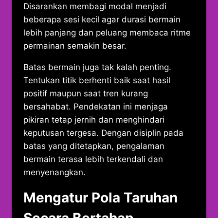
Disarankan membagi modal menjadi
beberapa sesi kecil agar durasi bermain
lebih panjang dan peluang membaca ritme
permainan semakin besar.
Batas bermain juga tak kalah penting.
Tentukan titik berhenti baik saat hasil
positif maupun saat tren kurang
bersahabat. Pendekatan ini menjaga
pikiran tetap jernih dan menghindari
keputusan tergesa. Dengan disiplin pada
batas yang ditetapkan, pengalaman
bermain terasa lebih terkendali dan
menyenangkan.
Mengatur Pola Taruhan
Secara Bertahap