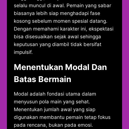
selalu muncul di awal. Pemain yang sabar
biasanya lebih siap menghadapi fase
kosong sebelum momen spesial datang.
Dengan memahami karakter ini, ekspektasi
bisa disesuaikan sejak awal sehingga
keputusan yang diambil tidak bersifat
impulsif.
Menentukan Modal Dan
Batas Bermain
Modal adalah fondasi utama dalam
menyusun pola main yang sehat.
Menentukan jumlah awal yang siap
digunakan membantu pemain tetap fokus
pada rencana, bukan pada emosi.