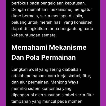
berfokus pada pengelolaan keputusan.
Dengan memahami mekanisme, mengatur
ritme bermain, serta menjaga disiplin,
peluang untuk meraih hasil yang konsisten
dapat ditingkatkan tanpa bergantung pada
keberuntungan semata.
Memahami Mekanisme
Dan Pola Permainan
Langkah awal yang sering diabaikan
adalah memahami cara kerja simbol, fitur,
dan alur permainan. Mahjong Ways
memiliki sistem kombinasi yang
dipengaruhi oleh susunan simbol serta fitur
tambahan yang muncul pada momen