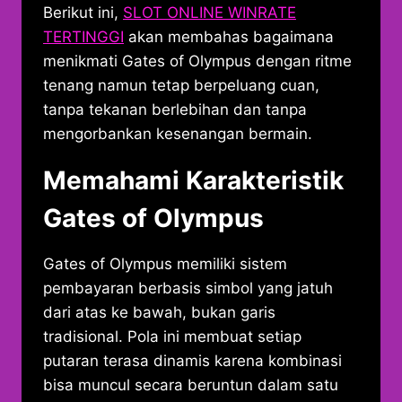
Berikut ini,
SLOT ONLINE WINRATE
TERTINGGI
akan membahas bagaimana
menikmati Gates of Olympus dengan ritme
tenang namun tetap berpeluang cuan,
tanpa tekanan berlebihan dan tanpa
mengorbankan kesenangan bermain.
Memahami Karakteristik
Gates of Olympus
Gates of Olympus memiliki sistem
pembayaran berbasis simbol yang jatuh
dari atas ke bawah, bukan garis
tradisional. Pola ini membuat setiap
putaran terasa dinamis karena kombinasi
bisa muncul secara beruntun dalam satu