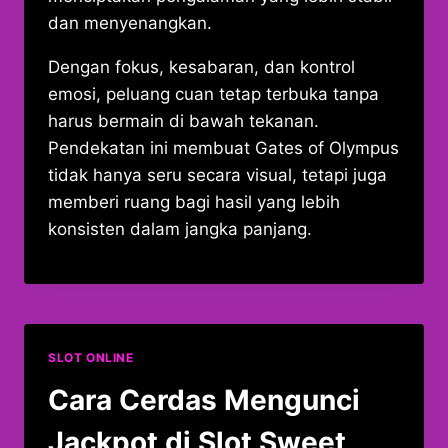
dan menyenangkan.
Dengan fokus, kesabaran, dan kontrol
emosi, peluang cuan tetap terbuka tanpa
harus bermain di bawah tekanan.
Pendekatan ini membuat Gates of Olympus
tidak hanya seru secara visual, tetapi juga
memberi ruang bagi hasil yang lebih
konsisten dalam jangka panjang.
SLOT ONLINE
Cara Cerdas Mengunci
Jackpot di Slot Sweet