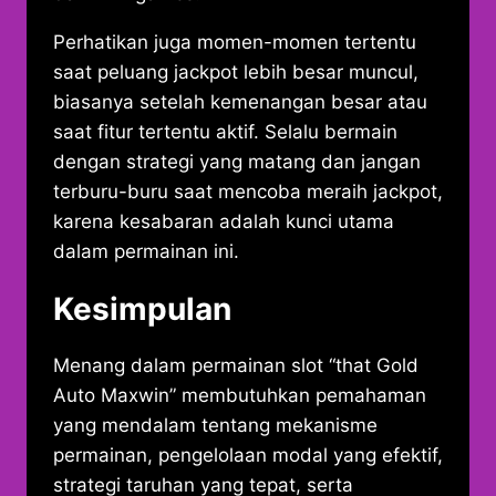
Perhatikan juga momen-momen tertentu
saat peluang jackpot lebih besar muncul,
biasanya setelah kemenangan besar atau
saat fitur tertentu aktif. Selalu bermain
dengan strategi yang matang dan jangan
terburu-buru saat mencoba meraih jackpot,
karena kesabaran adalah kunci utama
dalam permainan ini.
Kesimpulan
Menang dalam permainan slot “that Gold
Auto Maxwin” membutuhkan pemahaman
yang mendalam tentang mekanisme
permainan, pengelolaan modal yang efektif,
strategi taruhan yang tepat, serta