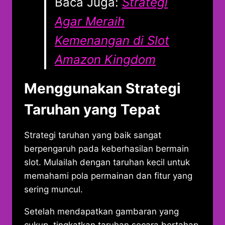
Baca Juga:
Strategi
Agar Meraih
Kemenangan di Slot
Amazon Kingdom
Menggunakan Strategi
Taruhan yang Tepat
Strategi taruhan yang baik sangat
berpengaruh pada keberhasilan bermain
slot. Mulailah dengan taruhan kecil untuk
memahami pola permainan dan fitur yang
sering muncul.
Setelah mendapatkan gambaran yang