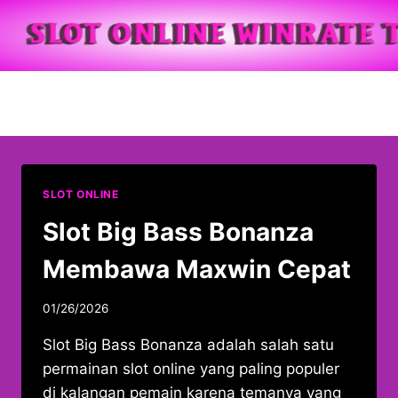
Skip
to
content
Slot Big Bass Bonanza
SLOT ONLINE
Slot Big Bass Bonanza
Membawa Maxwin Cepat
01/26/2026
Slot Big Bass Bonanza adalah salah satu
permainan slot online yang paling populer
di kalangan pemain karena temanya yang