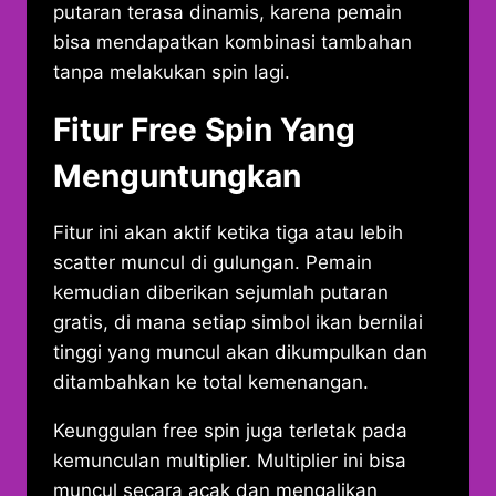
putaran terasa dinamis, karena pemain
bisa mendapatkan kombinasi tambahan
tanpa melakukan spin lagi.
Fitur Free Spin Yang
Menguntungkan
Fitur ini akan aktif ketika tiga atau lebih
scatter muncul di gulungan. Pemain
kemudian diberikan sejumlah putaran
gratis, di mana setiap simbol ikan bernilai
tinggi yang muncul akan dikumpulkan dan
ditambahkan ke total kemenangan.
Keunggulan free spin juga terletak pada
kemunculan multiplier. Multiplier ini bisa
muncul secara acak dan mengalikan