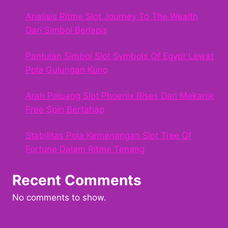
Analisis Ritme Slot Journey To The Wealth
Dari Simbol Berlapis
Pantulan Simbol Slot Symbols Of Egypt Lewat
Pola Gulungan Kuno
Arah Peluang Slot Phoenix Rises Dari Mekanik
Free Spin Bertahap
Stabilitas Pola Kemenangan Slot Tree Of
Fortune Dalam Ritme Tenang
Recent Comments
No comments to show.