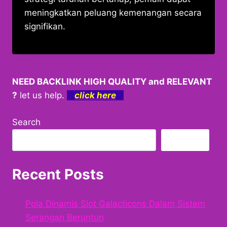
meningkatkan peluang kemenangan secara
signifikan.
NEED BACKLINK HIGH QUALITY and RELEVANT
?
let us help.
click here
Search
Search
Recent Posts
Pola Dinamis Slot Galacticons Dalam Sistem
Serangan Beruntun