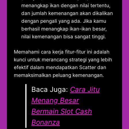
menangkap ikan dengan nilai tertentu,
dan jumlah kemenangan akan dikalikan
dengan pengali yang ada. Jika kamu
berhasil menangkap ikan-ikan besar,
nilai kemenangan bisa sangat tinggi.
Memahami cara kerja fitur-fitur ini adalah
kunci untuk merancang strategi yang lebih
efektif dalam mendapatkan Scatter dan
memaksimalkan peluang kemenangan.
Baca Juga:
Cara Jitu
Menang Besar
Bermain Slot Cash
Bonanza