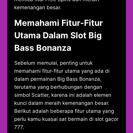
kemenangan besar.
Memahami Fitur-Fitur
Utama Dalam Slot Big
Bass Bonanza
Sebelum memulai, penting untuk
memahami fitur-fitur utama yang ada di
dalam permainan Big Bass Bonanza,
terutama yang berhubungan dengan
simbol Scatter, karena ini adalah elemen
kunci dalam meraih kemenangan besar.
Berikut adalah beberapa fitur utama yang
perlu kamu kuasai sat bermain di slot gacor
777.