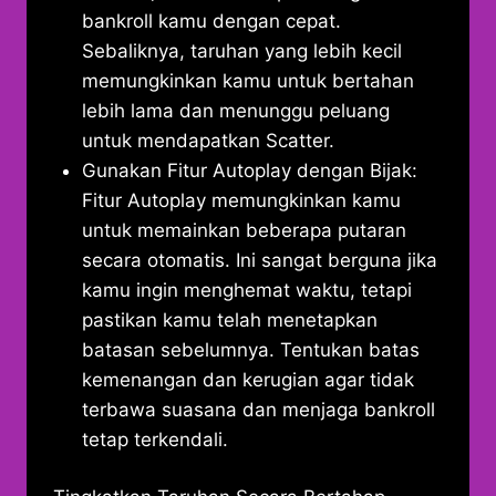
bankroll kamu dengan cepat.
Sebaliknya, taruhan yang lebih kecil
memungkinkan kamu untuk bertahan
lebih lama dan menunggu peluang
untuk mendapatkan Scatter.
Gunakan Fitur Autoplay dengan Bijak:
Fitur Autoplay memungkinkan kamu
untuk memainkan beberapa putaran
secara otomatis. Ini sangat berguna jika
kamu ingin menghemat waktu, tetapi
pastikan kamu telah menetapkan
batasan sebelumnya. Tentukan batas
kemenangan dan kerugian agar tidak
terbawa suasana dan menjaga bankroll
tetap terkendali.