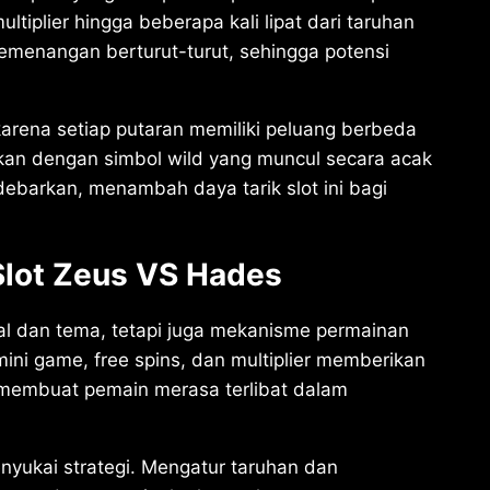
iplier hingga beberapa kali lipat dari taruhan
kemenangan berturut-turut, sehingga potensi
arena setiap putaran memiliki peluang berbeda
kan dengan simbol wild yang muncul secara acak
arkan, menambah daya tarik slot ini bagi
Slot Zeus VS Hades
sual dan tema, tetapi juga mekanisme permainan
mini game, free spins, dan multiplier memberikan
 membuat pemain merasa terlibat dalam
menyukai strategi. Mengatur taruhan dan