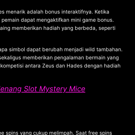
 menarik adalah bonus interaktifnya. Ketika
u, pemain dapat mengaktifkan mini game bonus.
aing memberikan hadiah yang berbeda, seperti
rapa simbol dapat berubah menjadi wild tambahan.
 sekaligus memberikan pengalaman bermain yang
i kompetisi antara Zeus dan Hades dengan hadiah
enang Slot Mystery Mice
ee spins yang cukup melimpah. Saat free spins