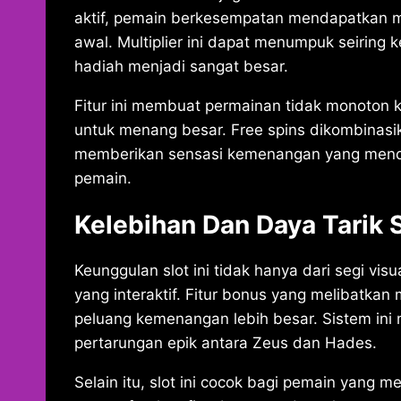
aktif, pemain berkesempatan mendapatkan mult
awal. Multiplier ini dapat menumpuk seiring 
hadiah menjadi sangat besar.
Fitur ini membuat permainan tidak monoton k
untuk menang besar. Free spins dikombinasi
memberikan sensasi kemenangan yang mendeb
pemain.
Kelebihan Dan Daya Tarik 
Keunggulan slot ini tidak hanya dari segi vi
yang interaktif. Fitur bonus yang melibatkan 
peluang kemenangan lebih besar. Sistem ini
pertarungan epik antara Zeus dan Hades.
Selain itu, slot ini cocok bagi pemain yang 