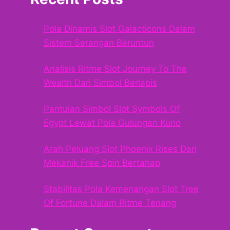
Pola Dinamis Slot Galacticons Dalam
Sistem Serangan Beruntun
Analisis Ritme Slot Journey To The
Wealth Dari Simbol Berlapis
Pantulan Simbol Slot Symbols Of
Egypt Lewat Pola Gulungan Kuno
Arah Peluang Slot Phoenix Rises Dari
Mekanik Free Spin Bertahap
Stabilitas Pola Kemenangan Slot Tree
Of Fortune Dalam Ritme Tenang