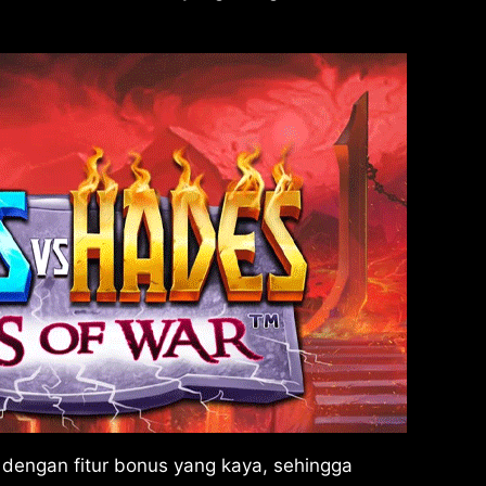
 dengan fitur bonus yang kaya, sehingga