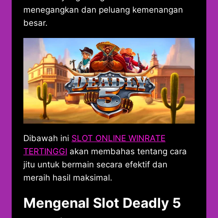
menegangkan dan peluang kemenangan
besar.
Dibawah ini
SLOT ONLINE WINRATE
TERTINGGI
akan membahas tentang cara
jitu untuk bermain secara efektif dan
meraih hasil maksimal.
Mengenal Slot Deadly 5