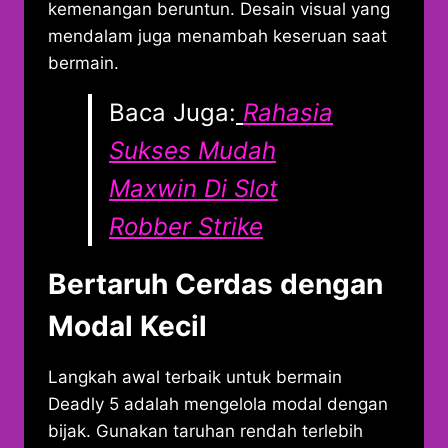
kemenangan beruntun. Desain visual yang
mendalam juga menambah keseruan saat
bermain.
Baca Juga:
Rahasia
Sukses Mudah
Maxwin Di Slot
Robber Strike
Bertaruh Cerdas dengan
Modal Kecil
Langkah awal terbaik untuk bermain
Deadly 5 adalah mengelola modal dengan
bijak. Gunakan taruhan rendah terlebih