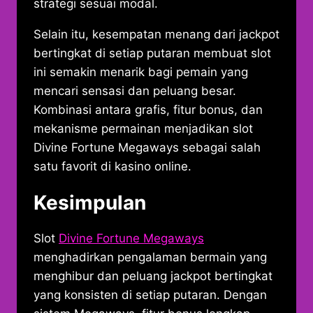
strategi sesuai modal.
Selain itu, kesempatan menang dari jackpot
bertingkat di setiap putaran membuat slot
ini semakin menarik bagi pemain yang
mencari sensasi dan peluang besar.
Kombinasi antara grafis, fitur bonus, dan
mekanisme permainan menjadikan slot
Divine Fortune Megaways sebagai salah
satu favorit di kasino online.
Kesimpulan
Slot
Divine Fortune Megaways
menghadirkan pengalaman bermain yang
menghibur dan peluang jackpot bertingkat
yang konsisten di setiap putaran. Dengan