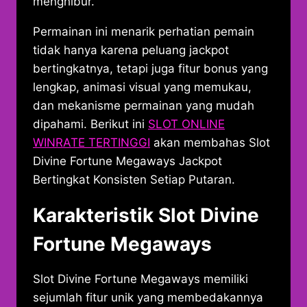
menghibur.
Permainan ini menarik perhatian pemain
tidak hanya karena peluang jackpot
bertingkatnya, tetapi juga fitur bonus yang
lengkap, animasi visual yang memukau,
dan mekanisme permainan yang mudah
dipahami. Berikut ini
SLOT ONLINE
WINRATE TERTINGGI
akan membahas Slot
Divine Fortune Megaways Jackpot
Bertingkat Konsisten Setiap Putaran.
Karakteristik Slot Divine
Fortune Megaways
Slot Divine Fortune Megaways memiliki
sejumlah fitur unik yang membedakannya