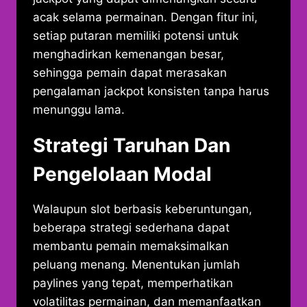
acak selama permainan. Dengan fitur ini,
setiap putaran memiliki potensi untuk
menghadirkan kemenangan besar,
sehingga pemain dapat merasakan
pengalaman jackpot konsisten tanpa harus
menunggu lama.
Strategi Taruhan Dan
Pengelolaan Modal
Walaupun slot berbasis keberuntungan,
beberapa strategi sederhana dapat
membantu pemain memaksimalkan
peluang menang. Menentukan jumlah
paylines yang tepat, memperhatikan
volatilitas permainan, dan memanfaatkan