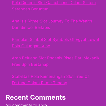
Pola Dinamis Slot Galacticons Dalam Sistem
Serangan Beruntun
Analisis Ritme Slot Journey To The Wealth
Dari Simbol Berlapis
Pantulan Simbol Slot Symbols Of Egypt Lewat
Pola Gulungan Kuno
Arah Peluang Slot Phoenix Rises Dari Mekanik
Free Spin Bertahap
Stabilitas Pola Kemenangan Slot Tree Of
Fortune Dalam Ritme Tenang
Recent Comments
No comments to show.