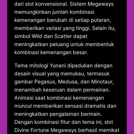
dari slot konvensional. Sistem Megaways
memungkinkan jumlah kombinasi
kemenangan berubah di setiap putaran,
memberikan variasi yang tinggi. Selain itu,
simbol Wild dan Scatter dapat
meningkatkan peluang untuk membentuk
kombinasi kemenangan besar.
Tema mitologi Yunani dipadukan dengan
desain visual yang memukau, termasuk
gambar Pegasus, Medusa, dan Minotaur,
menambah keseruan dalam permainan.
Animasi saat kombinasi kemenangan
muncul memberikan sensasi dramatis dan
meningkatkan pengalaman bermain.
Dengan kombinasi fitur dan tema ini, slot
Divine Fortune Megaways berhasil memikat